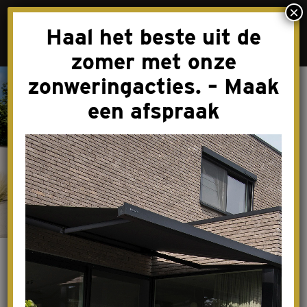
×
Haal het beste uit de
zomer met onze
zonweringacties. – Maak
Overkappingen
een afspraak
Zonneschermen
Videospeler
Rolluiken
Screens
Markiezen
Serrezonwering
Spring Campaign
2024_2 April
Horren