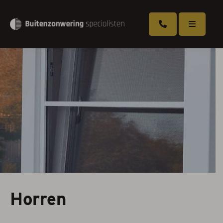
Overkappingen
Zonneschermen
Rolluiken
Screens
Markiezen
Serrezonwering
Horren
Horren