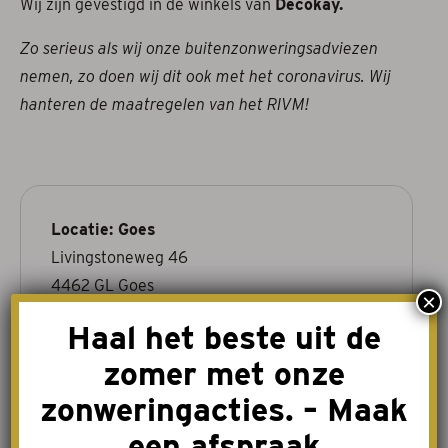
Wij zijn gevestigd in de winkels van
Decokay.
Zo serieus als wij onze buitenzonweringsadviezen
nemen, zo doen wij dit ook met het coronavirus. Wij
hanteren de maatregelen van het RIVM!
Locatie: Goes
Livingstoneweg 46
4462 GL Goes
×
0113-342101
Haal het beste uit de
baliegoes@elenbaasnoom.nl
zomer met onze
Openingstijden
Dinsdag t/m Vrijdag: 09.00 – 17.30 uur
zonweringacties. – Maak
Zaterdag: 09.00 – 16.00 uur
een afspraak