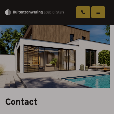
Overkappingen
Zonneschermen
Rolluiken
Screens
Markiezen
Serrezonwering
Contact
Horren