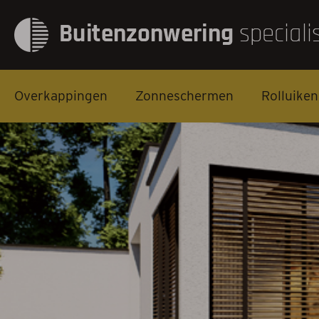
Overkappingen
Zonneschermen
Rolluiken
Overkappingen
Zonneschermen
Rolluiken
Screens
Markiezen