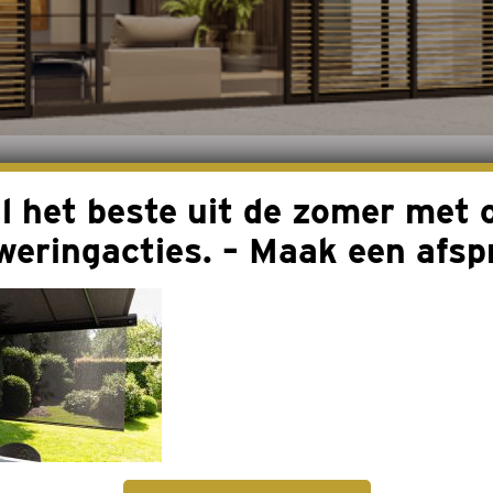
g
l het beste uit de zomer met 
38 Volant Brustor 
weringacties. – Maak een afsp