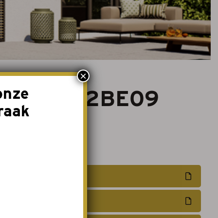
×
onze
– REF_2022BE09
raak
Offerte aanvragen
Afspraak maken