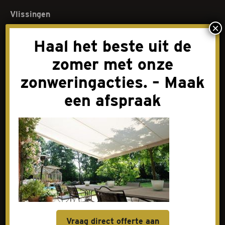
Vlissingen
×
Gildeweg 15-17
Haal het beste uit de
4383 NH Vlissingen
0118-441904
zomer met onze
balievlissingen@elenbaasnoom.nl
zonweringacties. – Maak
een afspraak
Assortiment
Overkappingen
Zonneschermen
Screens
Markiezen
Horren
Vraag direct offerte aan