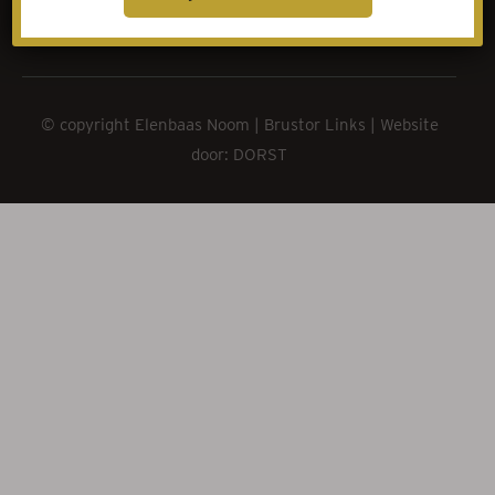
© copyright Elenbaas Noom |
Brustor
Links
| Website
door: DORST