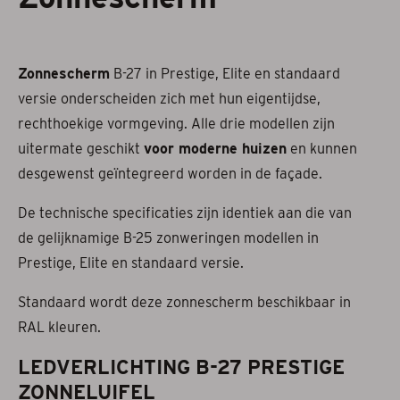
Projectzonwering
Zonnescherm
B-27 in Prestige, Elite en standaard
Over ons
versie onderscheiden zich met hun eigentijdse,
Acties
rechthoekige vormgeving. Alle drie modellen zijn
uitermate geschikt
voor moderne huizen
en kunnen
Afspraak maken
desgewenst geïntegreerd worden in de façade.
Contact
De technische specificaties zijn identiek aan die van
de gelijknamige B-25 zonweringen modellen in
Prestige, Elite en standaard versie.
Standaard wordt deze zonnescherm beschikbaar in
RAL kleuren.
LEDVERLICHTING B-27 PRESTIGE
ZONNELUIFEL