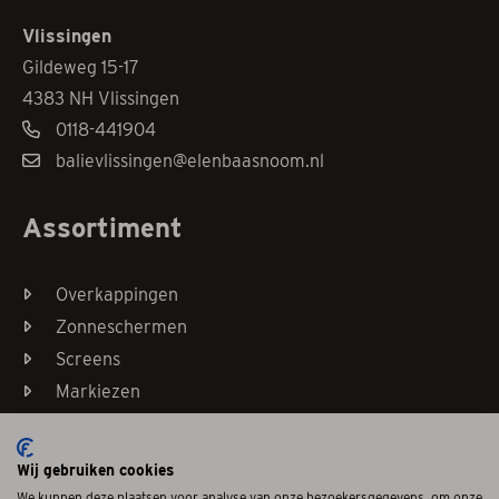
Vlissingen
Gildeweg 15-17
4383 NH Vlissingen
0118-441904
balievlissingen@elenbaasnoom.nl
Assortiment
Overkappingen
Zonneschermen
Screens
Markiezen
Horren
Wij gebruiken cookies
We kunnen deze plaatsen voor analyse van onze bezoekersgegevens, om onze