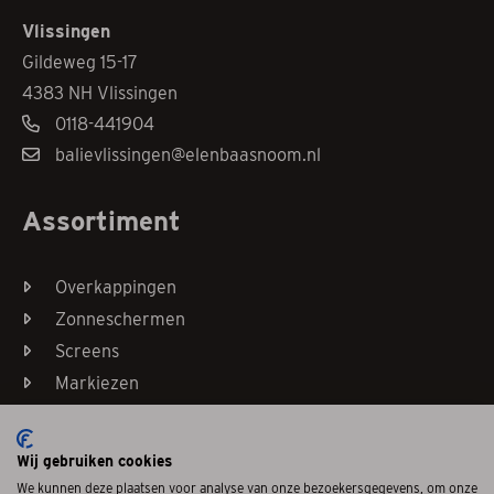
Vlissingen
Gildeweg 15-17
4383 NH Vlissingen
0118-441904
balievlissingen@elenbaasnoom.nl
Assortiment
Overkappingen
Zonneschermen
Screens
Markiezen
Horren
Wij gebruiken cookies
We kunnen deze plaatsen voor analyse van onze bezoekersgegevens, om onze