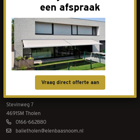
een afspraak
Contact
Goes
Livingstoneweg 46
4462 GL Goes
0113-342101
baliegoes@elenbaasnoom.nl
Vraag direct offerte aan
Tholen
Stevinweg 7
4691SM Tholen
0166-662880
balietholen@elenbaasnoom.nl