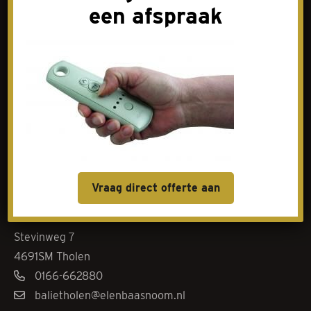
een afspraak
Contact
Goes
Livingstoneweg 46
4462 GL Goes
0113-342101
baliegoes@elenbaasnoom.nl
Vraag direct offerte aan
Tholen
Stevinweg 7
4691SM Tholen
0166-662880
balietholen@elenbaasnoom.nl