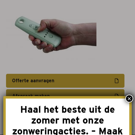
Projectzonwering
Over ons
Acties
Afspraak maken
Contact
Offerte aanvragen
Afspraak maken
×
Haal het beste uit de
zomer met onze
zonweringacties. – Maak