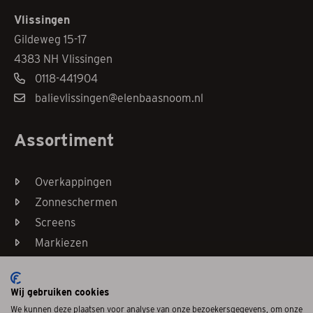
Vlissingen
Gildeweg 15-17
4383 NH Vlissingen
0118-441904
balievlissingen@elenbaasnoom.nl
Assortiment
Overkappingen
Zonneschermen
Screens
Markiezen
Horren
Wij gebruiken cookies
We kunnen deze plaatsen voor analyse van onze bezoekersgegevens, om onze