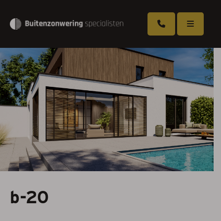
Overkappingen
Zonneschermen
Rolluiken
Screens
Markiezen
Serrezonwering
b-20
Horren