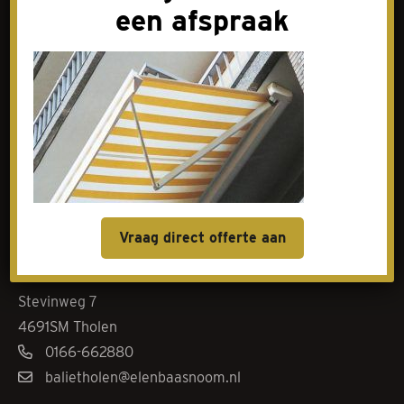
een afspraak
Contact
Goes
Livingstoneweg 46
4462 GL Goes
0113-342101
baliegoes@elenbaasnoom.nl
Vraag direct offerte aan
Tholen
Stevinweg 7
4691SM Tholen
0166-662880
balietholen@elenbaasnoom.nl