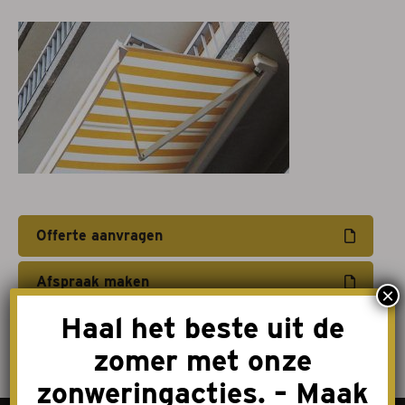
Projectzonwering
Over ons
Acties
Afspraak maken
Contact
Offerte aanvragen
Afspraak maken
×
Haal het beste uit de
zomer met onze
zonweringacties. – Maak