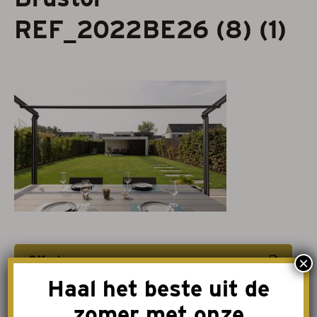
REF_2022BE26 (8) (1)
Projectzonwering
Over ons
Acties
Afspraak maken
Contact
Offerte aanvragen
×
Haal het beste uit de
Afspraak maken
zomer met onze