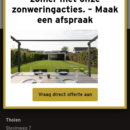
zonweringacties. – Maak
een afspraak
Contact
Goes
Livingstoneweg 46
4462 GL Goes
Vraag direct offerte aan
0113-342101
baliegoes@elenbaasnoom.nl
Tholen
Stevinweg 7