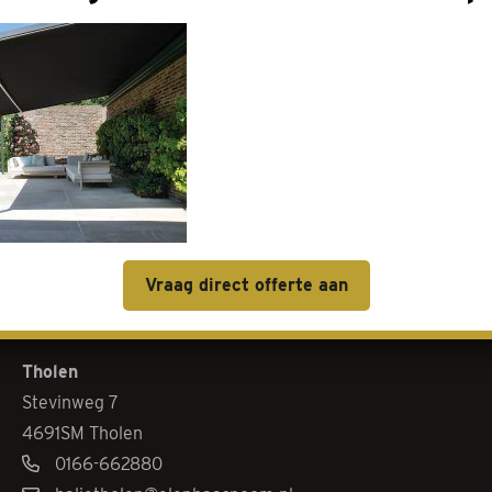
Contact
Goes
Livingstoneweg 46
4462 GL Goes
0113-342101
Vraag direct offerte aan
baliegoes@elenbaasnoom.nl
Tholen
Stevinweg 7
4691SM Tholen
0166-662880