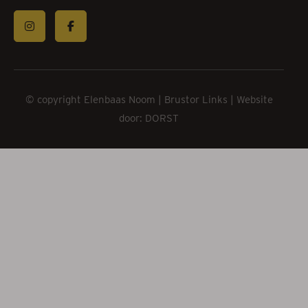
© copyright Elenbaas Noom |
Brustor
Links
| Website
door: DORST