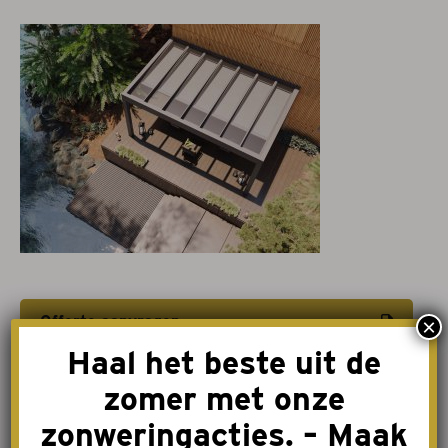
Projectzonwering
Over ons
Acties
Afspraak maken
Contact
Offerte aanvragen
×
Haal het beste uit de
Afspraak maken
zomer met onze
zonweringacties. – Maak