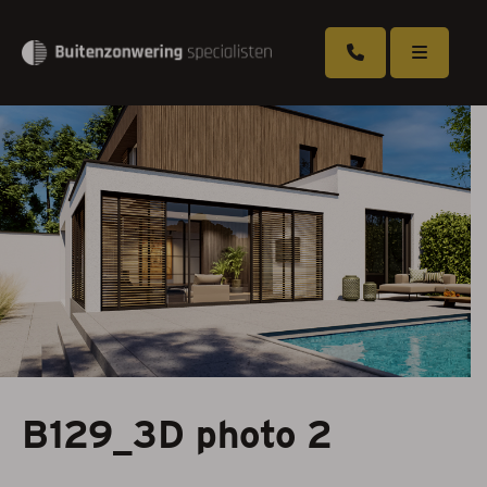
Overkappingen
Zonneschermen
Rolluiken
Screens
Markiezen
Serrezonwering
B129_3D photo 2
Horren