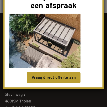
een afspraak
Contact
Goes
Livingstoneweg 46
4462 GL Goes
0113-342101
baliegoes@elenbaasnoom.nl
Vraag direct offerte aan
Tholen
Stevinweg 7
4691SM Tholen