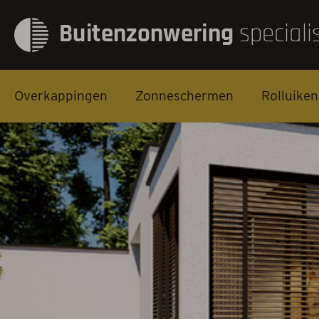
Overkappingen
Zonneschermen
Rolluiken
Overkappingen
Zonneschermen
Rolluiken
Screens
Markiezen