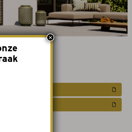
×
onze
raak
Offerte aanvragen
Afspraak maken