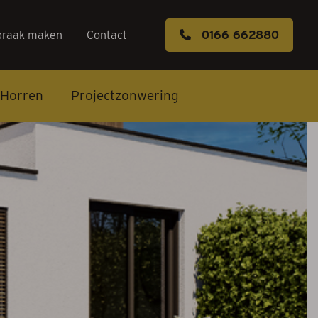
praak maken
Contact
0166 662880
Horren
Projectzonwering
s
k maken