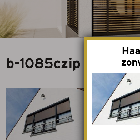
Serrezonwering
Horren
Projectzonwerin
Haa
b-1085czip
zon