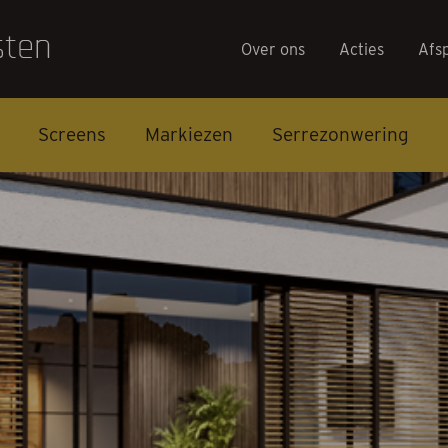
Over ons
Acties
Afs
Screens
Markiezen
Serrezonwering
Over on
Acties
Afspraa
Contact