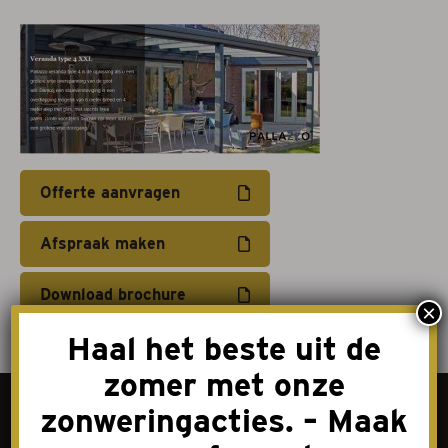
Projectzonwering
Over ons
Acties
Afspraak maken
Offerte aanvragen
Contact
Afspraak maken
Download brochure
×
Haal het beste uit de
zomer met onze
zonweringacties. – Maak