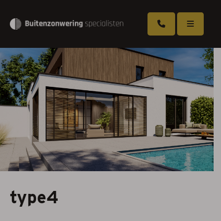
Overkappingen
Zonneschermen
Rolluiken
Screens
Markiezen
Serrezonwering
type4
Horren