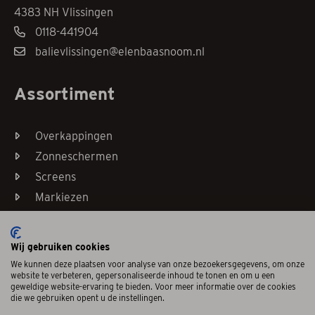
4383 NH Vlissingen
0118-441904
balievlissingen@elenbaasnoom.nl
Assortiment
Overkappingen
Zonneschermen
Screens
Markiezen
Horren
Wij gebruiken cookies
We kunnen deze plaatsen voor analyse van onze bezoekersgegevens, om onze
website te verbeteren, gepersonaliseerde inhoud te tonen en om u een
geweldige website-ervaring te bieden. Voor meer informatie over de cookies
die we gebruiken opent u de instellingen.