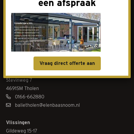
een afspraak
Contact
Goes
Livingstoneweg 46
4462 GL Goes
0113-342101
baliegoes@elenbaasnoom.nl
Vraag direct offerte aan
Tholen
Stevinweg 7
4691SM Tholen
0166-662880
balietholen@elenbaasnoom.nl
Vlissingen
Gildeweg 15-17