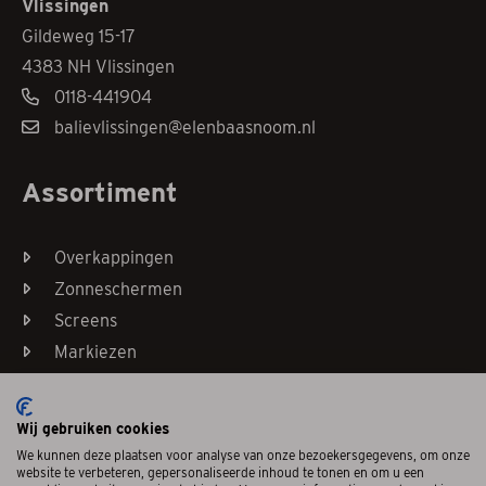
Vlissingen
Gildeweg 15-17
4383 NH Vlissingen
0118-441904
balievlissingen@elenbaasnoom.nl
Assortiment
Overkappingen
Zonneschermen
Screens
Markiezen
Horren
Wij gebruiken cookies
We kunnen deze plaatsen voor analyse van onze bezoekersgegevens, om onze
website te verbeteren, gepersonaliseerde inhoud te tonen en om u een