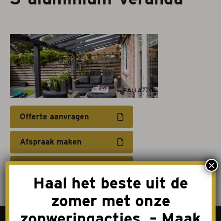
Projectzonwering
Over ons
Acties
Afspraak maken
Offerte aanvragen
Contact
Afspraak maken
×
Download brochure
Haal het beste uit de
zomer met onze
zonweringacties. – Maak