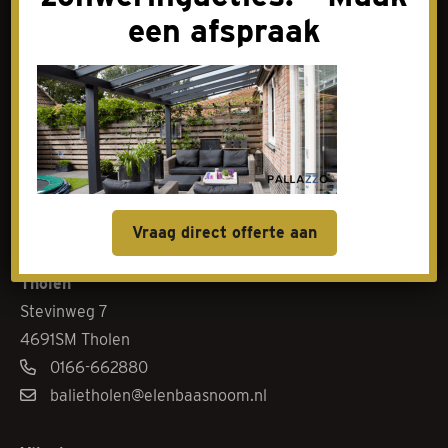
een afspraak
Contact
Goes
Livingstoneweg 46
4462 GL Goes
0113-342101
baliegoes@elenbaasnoom.nl
Vraag direct offerte aan
Tholen
Stevinweg 7
4691SM Tholen
0166-662880
balietholen@elenbaasnoom.nl