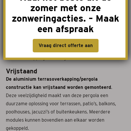
uitzonderingen
. Meer info bij onze dealers.
zomer met onze
zonweringacties. – Maak
Aanbouw
De pergola/terrasoverkapping constructie kan
een afspraak
gemakkelijk aan elke gevel worden aangebouwd
.
Door meerdere modules in de lengte aan elkaar te
Vraag direct offerte aan
koppelen, kan bovendien een nog grote
terrasoverkapping worden gecreëerd.
Vrijstaand
De aluminium terrasoverkapping/pergola
constructie kan vrijstaand worden gemonteerd
.
Deze veelzijdigheid maakt van deze pergola een
duurzame oplossing voor terrassen, patio’s, balkons,
poolhouses, jacuzzi’s of buitenkeukens. Meerdere
modules kunnen bovendien aan elkaar worden
gekoppeld.