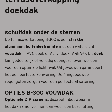
doekdak
Projectzonwering
Over ons
schuifdak onder de sterren
Acties
De terrasoverkapping B-300 is een
strakke
aluminium buitenleefruimte
Afspraak maken
met een waterdicht
vouwdak
in PVC doek of Acryl doek (AREA+). Dit
doek
Contact
kan gedeeltelijk of volledig opengeschoven worden
voor een optimale lichtinval. Uitgevouwen garandeert
het een perfecte zonwering. De 4 ingebouwde
regengoten zorgen voor een perfecte afwatering.
OPTIES B-300 VOUWDAK
Optionele ZIP screens
, discreet inbouwbaar in
het dakframe, vormen dan weer een beschutting