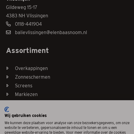
Gildeweg 15-17
4383 NH Vlissingen
0118-441904
balievlissingen@elenbaasnoom.nl
Assortiment
Overkappingen
Zonneschermen
Screens
Markiezen
Horren
Wij gebruiken cookies
We kunnen deze plaatsen voor analyse van onze bezoekersgegevens, om onze
website te verbeteren, gepersonaliseerde inhoud te tonen en om u een
geweldige website-ervaring te bieden. Voor meer informatie over de cookies