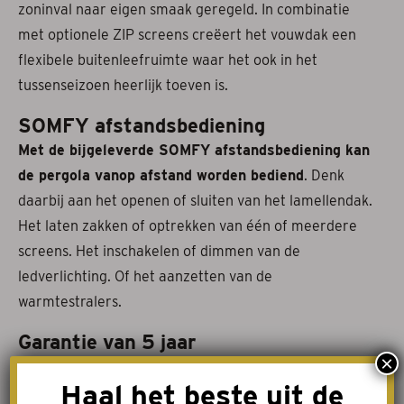
zoninval naar eigen smaak geregeld. In combinatie
met optionele ZIP screens creëert het vouwdak een
flexibele buitenleefruimte waar het ook in het
tussenseizoen heerlijk toeven is.
SOMFY afstandsbediening
Met de bijgeleverde SOMFY afstandsbediening kan
de pergola vanop afstand worden bediend
. Denk
daarbij aan het openen of sluiten van het lamellendak.
Het laten zakken of optrekken van één of meerdere
screens. Het inschakelen of dimmen van de
ledverlichting. Of het aanzetten van de
warmtestralers.
Garantie van 5 jaar
×
De pergola/terrasoverkapping constructies
Haal het beste uit de
genieten een garantietermijn van 5 jaar met