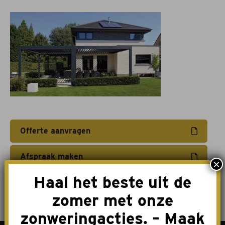
Projectzonwering
Over ons
Acties
Afspraak maken
Contact
Offerte aanvragen
Afspraak maken
×
Haal het beste uit de
zomer met onze
zonweringacties. – Maak