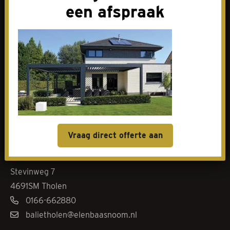
een afspraak
Contact
Goes
Livingstoneweg 46
4462 GL Goes
0113-342101
baliegoes@elenbaasnoom.nl
Vraag direct offerte aan
Tholen
Stevinweg 7
4691SM Tholen
0166-662880
balietholen@elenbaasnoom.nl