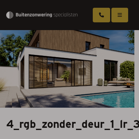
Overkappingen
Zonneschermen
Rolluiken
Screens
Markiezen
Serrezonwering
4_rgb_zonder_deur_1_lr_
Horren