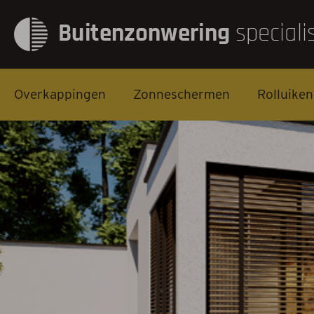
Overkappingen
Zonneschermen
Rolluiken
Overkappingen
Zonneschermen
Rolluiken
Screens
Markiezen