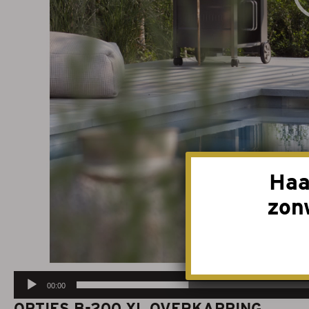
Haa
zon
00:00
OPTIES B-200 XL OVERKAPPING