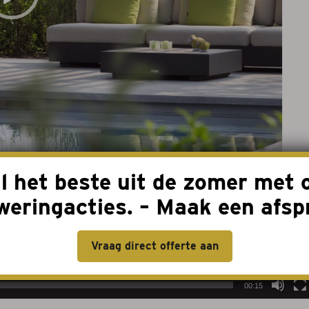
l het beste uit de zomer met 
weringacties. – Maak een afsp
Vraag direct offerte aan
00:15