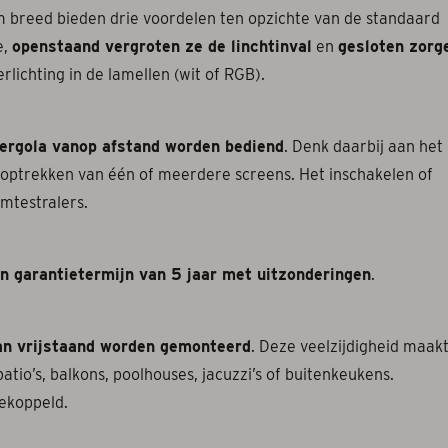
 breed bieden drie voordelen ten opzichte van de standaard
e,
openstaand vergroten ze de linchtinval
en
gesloten zorg
rlichting in de lamellen (wit of RGB).
ergola vanop afstand worden bediend
. Denk daarbij aan het
f optrekken van één of meerdere screens. Het inschakelen of
mtestralers.
n garantietermijn van 5 jaar met uitzonderingen
.
an vrijstaand worden gemonteerd
. Deze veelzijdigheid maak
tio’s, balkons, poolhouses, jacuzzi’s of buitenkeukens.
ekoppeld.