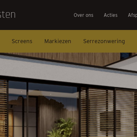
Over ons
Acties
Afs
Screens
Markiezen
Serrezonwering
Over on
Acties
Afspraa
Contact