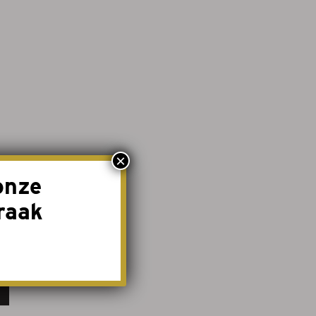
×
onze
raak