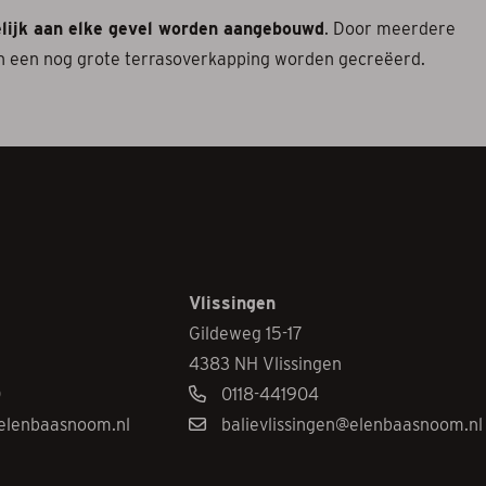
lijk aan elke gevel worden aangebouwd
. Door meerdere
en een nog grote terrasoverkapping worden gecreëerd.
Vlissingen
Gildeweg 15-17
4383 NH Vlissingen
0
0118-441904
elenbaasnoom.nl
balievlissingen@elenbaasnoom.nl