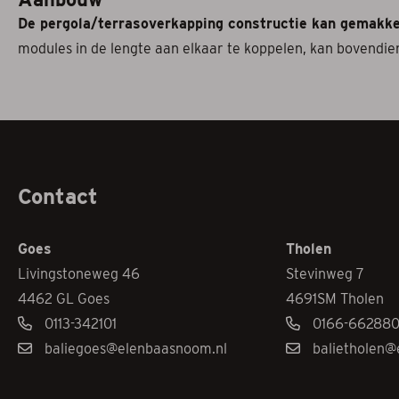
De pergola/terrasoverkapping constructie kan gemakke
modules in de lengte aan elkaar te koppelen, kan bovendi
Contact
Goes
Tholen
Livingstoneweg 46
Stevinweg 7
4462 GL Goes
4691SM Tholen
0113-342101
0166-66288
baliegoes@elenbaasnoom.nl
balietholen@