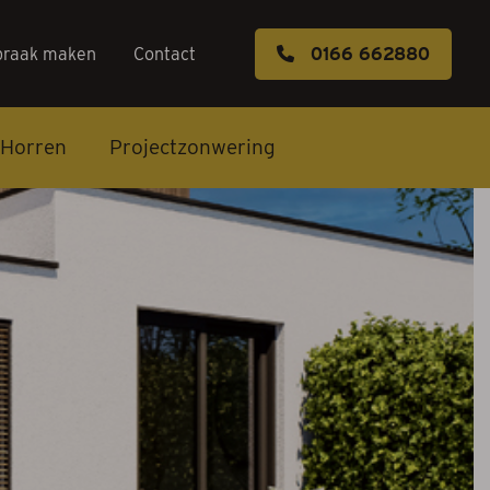
praak maken
Contact
0166 662880
Horren
Projectzonwering
s
k maken