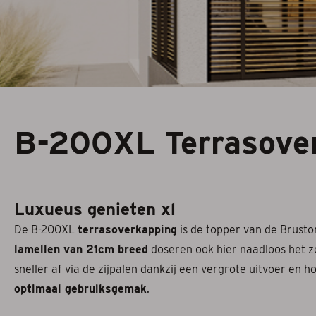
Serrezonwering
Horren
Projectzonwerin
B-200XL Terrasover
Luxueus genieten xl
De B-200XL
terrasoverkapping
is de topper van de Brusto
lamellen van 21cm breed
doseren ook hier naadloos het z
sneller af via de zijpalen dankzij een vergrote uitvoer en 
optimaal gebruiksgemak
.