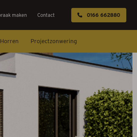
praak maken
Contact
0166 662880
Horren
Projectzonwering
s
k maken