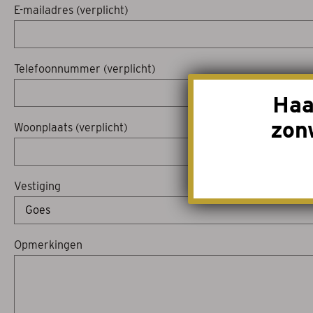
E-mailadres (verplicht)
Telefoonnummer (verplicht)
Haa
zon
Woonplaats (verplicht)
Vestiging
Opmerkingen