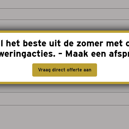
l het beste uit de zomer met 
weringacties. – Maak een afsp
Vraag direct offerte aan