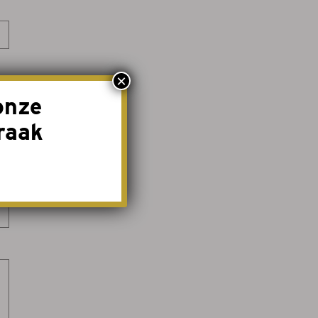
×
onze
raak