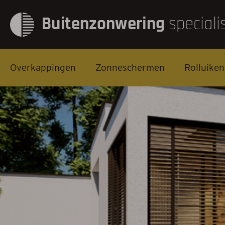
Overkappingen
Zonneschermen
Rolluiken
Overkappingen
Zonneschermen
Rolluiken
Screens
Markiezen