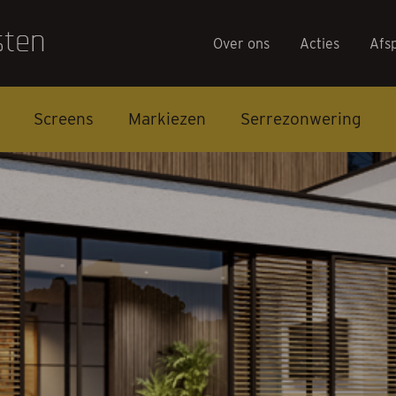
Over ons
Acties
Afs
Screens
Markiezen
Serrezonwering
Over on
Acties
Afspraa
Contact