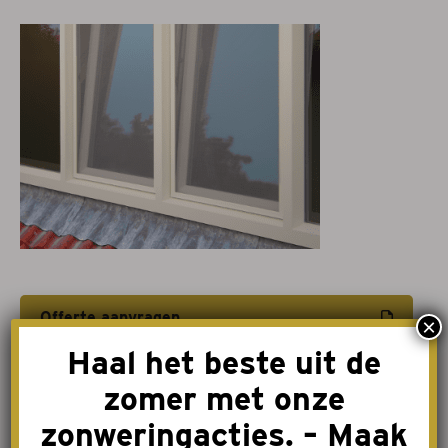
Projectzonwering
Over ons
Acties
Afspraak maken
Contact
Offerte aanvragen
×
Haal het beste uit de
Afspraak maken
zomer met onze
zonweringacties. – Maak