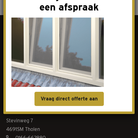
een afspraak
Contact
Goes
Livingstoneweg 46
4462 GL Goes
0113-342101
baliegoes@elenbaasnoom.nl
Vraag direct offerte aan
Tholen
Stevinweg 7
4691SM Tholen
0166-662880