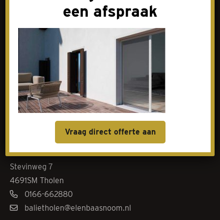
een afspraak
Contact
Goes
Livingstoneweg 46
4462 GL Goes
0113-342101
baliegoes@elenbaasnoom.nl
Vraag direct offerte aan
Tholen
Stevinweg 7
4691SM Tholen
0166-662880
balietholen@elenbaasnoom.nl