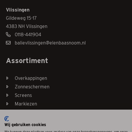
Vlissingen
Gildeweg 15-17
4383 NH Vlissingen
0118-441904
balievlissingen@elenbaasnoom.nl
Assortiment
Overkappingen
Zonneschermen
Screens
Markiezen
Horren
Wij gebruiken cookies
We kunnen deze plaatsen voor analyse van onze bezoekersgegevens, om onze