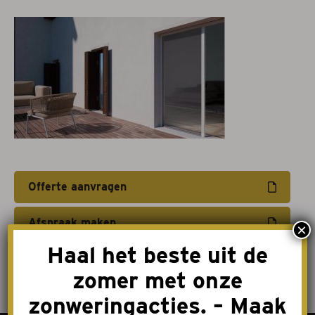
Projectzonwering
Over ons
Acties
Afspraak maken
Contact
Offerte aanvragen
Afspraak maken
×
Haal het beste uit de
zomer met onze
zonweringacties. – Maak