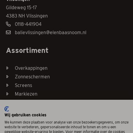
Gildeweg 15-17
4383 NH Vlissingen
0118-441904
balievlissingen@elenbaasnoom.nl
Assortiment
Overkappingen
Zonneschermen
Screens
Markiezen
Horren
Wij gebruiken cookies
We kunnen deze plaatsen voor analyse van onze bezoekersgegevens, om onze
website te verbeteren, gepersonaliseerde inhoud te tonen en om u een
geweldige website-ervaring te bieden. Voor meer informatie over de cookies