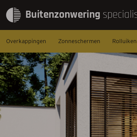
Overkappingen
Zonneschermen
Rolluiken
Overkappingen
Zonneschermen
Rolluiken
Screens
Markiezen