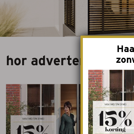
Serrezonwering
Horren
Projectzonwerin
Haa
hor advertentie
zon