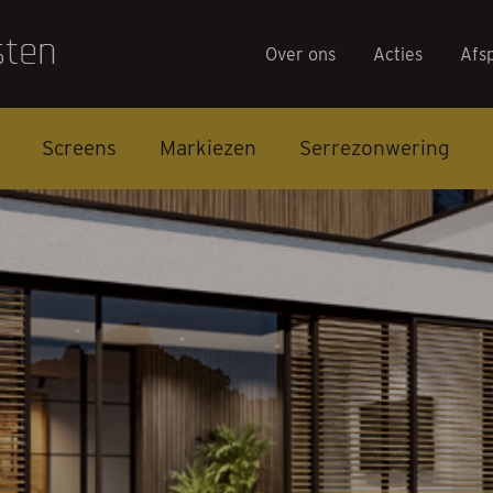
Over ons
Acties
Afs
Screens
Markiezen
Serrezonwering
Over on
Acties
Afspraa
Contact