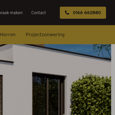
praak maken
Contact
0166 662880
Horren
Projectzonwering
s
k maken