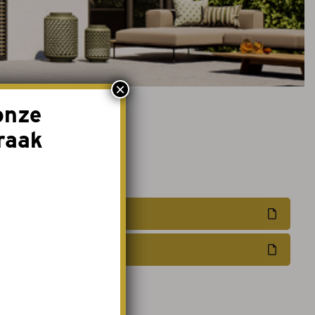
×
onze
raak
Offerte aanvragen
Afspraak maken