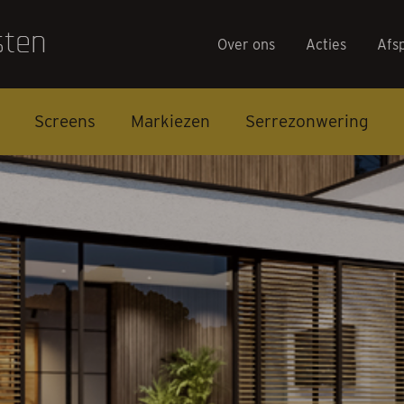
Over ons
Acties
Afs
Screens
Markiezen
Serrezonwering
Over on
Acties
Afspraa
Contact