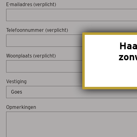
E-mailadres (verplicht)
Telefoonnummer (verplicht)
Haa
zon
Woonplaats (verplicht)
Vestiging
Opmerkingen