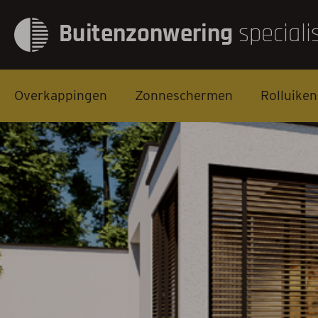
Overkappingen
Zonneschermen
Rolluiken
Overkappingen
Zonneschermen
Rolluiken
Screens
Markiezen