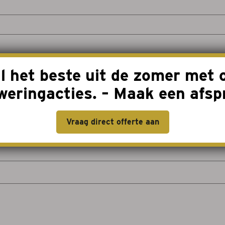
l het beste uit de zomer met 
weringacties. – Maak een afsp
Vraag direct offerte aan