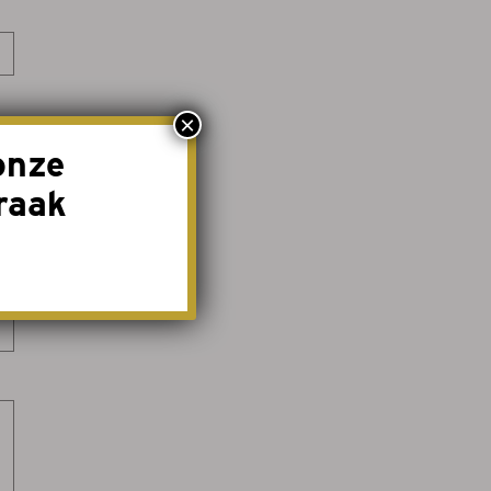
×
onze
raak