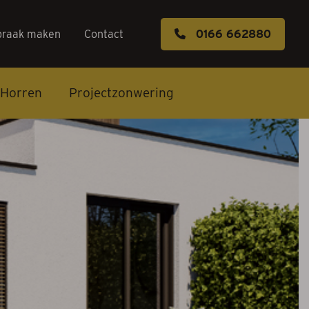
praak maken
Contact
0166 662880
Horren
Projectzonwering
s
k maken